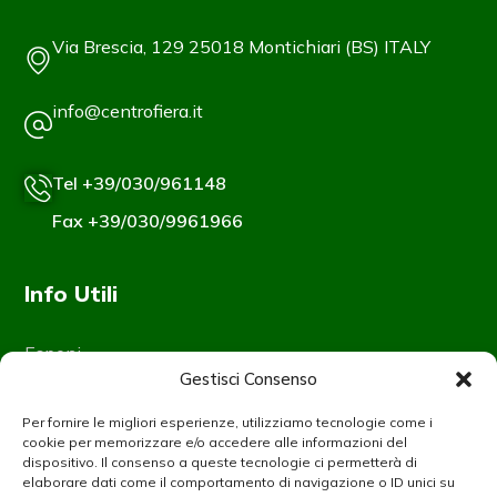
Via Brescia, 129 25018 Montichiari (BS) ITALY
info@centrofiera.it
Tel +39/030/961148
Fax +39/030/9961966
Info Utili
Esponi
Gestisci Consenso
Visita
Contatti
Per fornire le migliori esperienze, utilizziamo tecnologie come i
cookie per memorizzare e/o accedere alle informazioni del
Privacy Policy
dispositivo. Il consenso a queste tecnologie ci permetterà di
Cookie Policy
elaborare dati come il comportamento di navigazione o ID unici su