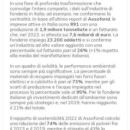
In una fase di profonda trasformazione che
coinvolge l’intero comparto, i dati sull’industria di
fonderia in Italia, ad esempio, ne confermano la
centralità. In base all’ultimo report di
Assofond
, le
imprese attive in Italia sono
891
con una
produzione di
1,9 milioni tonnellate
e un fatturato
che, nel 2023, si attesta sui
7,6 miliardi di euro
. La
fonderia impiega
23.200 addetti
e si conferma
un’industria ad alto valore aggiunto con una
percentuale sul fatturato pari al
26%
(+1% rispetto
alla media del manifatturiero italiano).
In un quadro di solidità, le performance ambientali
sono sempre più significative. La percentuale di
materiali di recupero impiegati nei forni fusori
elettrici e a cubilotto è pari al
73%
, mentre per gli
scarti di produzione e l’acqua impiegata nel
processo la percentuale sale al
95%
. Per le fonderie
italiane gli investimenti dedicati all’ambiente sono
sempre più strategici e, nel 2019, hanno raggiunto
il 21% del totale.
Il rapporto di sostenibilità 2022 di Assofond calcola
una riduzione del
74%
delle emissioni di polveri fra
il 2023 e il 2019, mentre è stimata al 43% la