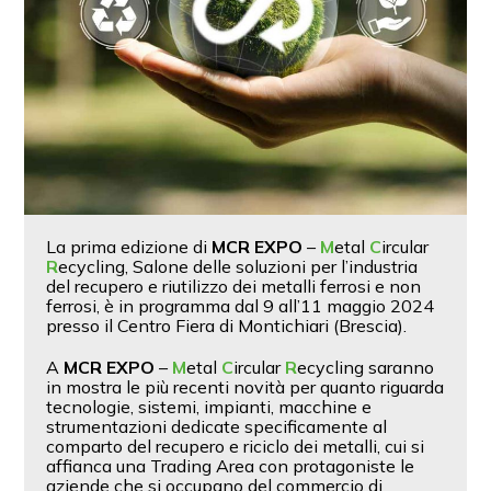
La prima edizione di
MCR EXPO
–
M
etal
C
ircular
R
ecycling, Salone delle soluzioni per l’industria
del recupero e riutilizzo dei metalli ferrosi e non
ferrosi, è in programma dal 9 all’11 maggio 2024
presso il Centro Fiera di Montichiari (Brescia).
A
MCR EXPO
–
M
etal
C
ircular
R
ecycling saranno
in mostra le più recenti novità per quanto riguarda
tecnologie, sistemi, impianti, macchine e
strumentazioni dedicate specificamente al
comparto del recupero e riciclo dei metalli, cui si
affianca una Trading Area con protagoniste le
aziende che si occupano del commercio di