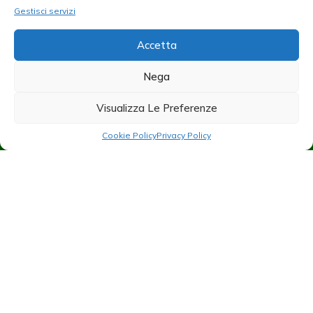
Esponi
Gestisci servizi
Visita
Contatti
Accetta
Privacy Policy
Nega
Cookie Policy
Visualizza Le Preferenze
Instagram
Cookie Policy
Privacy Policy
mcrexpo