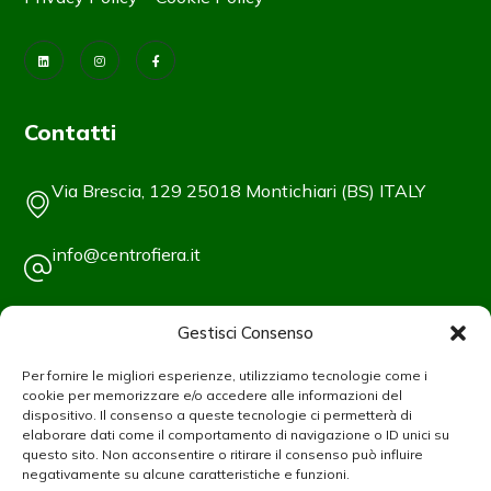
Contatti
Via Brescia, 129 25018 Montichiari (BS) ITALY
info@centrofiera.it
Tel +39/030/961148
Gestisci Consenso
Fax +39/030/9961966
Per fornire le migliori esperienze, utilizziamo tecnologie come i
cookie per memorizzare e/o accedere alle informazioni del
dispositivo. Il consenso a queste tecnologie ci permetterà di
Info Utili
elaborare dati come il comportamento di navigazione o ID unici su
questo sito. Non acconsentire o ritirare il consenso può influire
negativamente su alcune caratteristiche e funzioni.