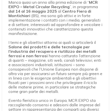
Manca quasi un anno alla prima edizione di “
MCR
EXPO – Metal Circular Recycling
”, in programma
dal 14 al 16 maggio 2025
al
Centro Fiera di
Montichiari
(BS), ma sono già attivi e in forte
implementazione i contatti con i media, generalisti
e di settore, interessati ad approfondire e veicolare i
contenuti innovativi che caratterizzano questa
manifestazione.
I temi e gli obiettivi attorno ai quali si articolerà il
Salone dei prodotti e delle tecnologie per
l’industria del recupero e riutilizzo dei metalli
ferrosi e non ferrosi
hanno catturato l’attenzione
di quanti – magazine, siti web, canali televisivi, enti
e associazioni industriali, istituzioni – sono
consapevoli che l’Unione Europea non dispone di
altra via per assicurarsi un futuro sempre più green e
in linea con le esigenze ambientali e gli obiettivi
fissati per i prossimi anni che privilegiare il riciclo
delle materie prime, in particolare se strategiche
come gran parte dei metalli.
Evento fieristico unico in Europa, MCR EXPO sta
raccogliendo consensi e adesioni dalle imprese del
settore in rappresentanza dei comparti più diversi: