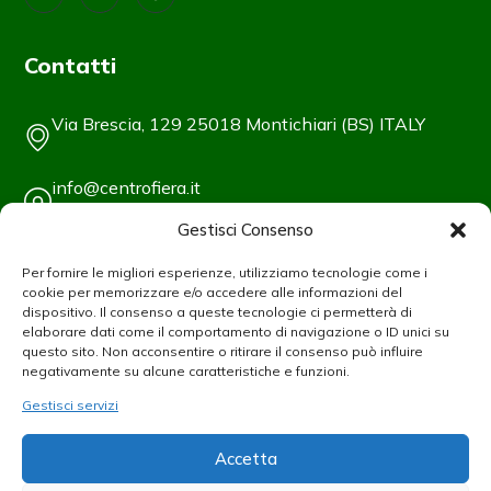
Contatti
Via Brescia, 129 25018 Montichiari (BS) ITALY
info@centrofiera.it
Gestisci Consenso
Tel +39/030/961148
Per fornire le migliori esperienze, utilizziamo tecnologie come i
cookie per memorizzare e/o accedere alle informazioni del
Fax +39/030/9961966
dispositivo. Il consenso a queste tecnologie ci permetterà di
elaborare dati come il comportamento di navigazione o ID unici su
questo sito. Non acconsentire o ritirare il consenso può influire
Info Utili
negativamente su alcune caratteristiche e funzioni.
Gestisci servizi
Esponi
Visita
Accetta
Contatti