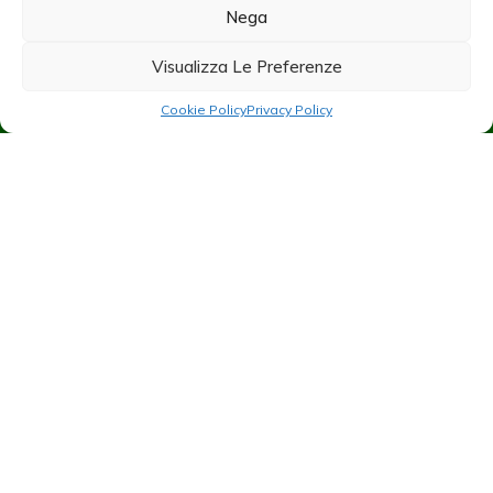
Nega
Privacy Policy
Cookie Policy
Visualizza Le Preferenze
Cookie Policy
Privacy Policy
Instagram
mcrexpo