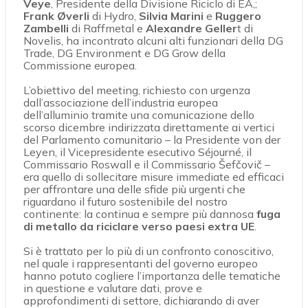
Veye
, Presidente della Divisione Riciclo di EA,;
Frank Øverli
di Hydro,
Silvia Marini
e
Ruggero
Zambelli
di Raffmetal e
Alexandre Geller
t di
Novelis, ha incontrato alcuni alti funzionari della DG
Trade, DG Environment e DG Grow della
Commissione europea.
L’obiettivo del meeting, richiesto con urgenza
dall’associazione dell’industria europea
dell’alluminio tramite una comunicazione dello
scorso dicembre indirizzata direttamente ai vertici
del Parlamento comunitario – la Presidente von der
Leyen, il Vicepresidente esecutivo Séjourné, il
Commissario Roswall e il Commissario Šefčovič –
era quello di sollecitare misure immediate ed efficaci
per affrontare una delle sfide più urgenti che
riguardano il futuro sostenibile del nostro
continente: la continua e sempre più dannosa
fuga
di metallo da riciclare verso paesi extra UE
.
Si è trattato per lo più di un confronto conoscitivo,
nel quale i rappresentanti del governo europeo
hanno potuto cogliere l’importanza delle tematiche
in questione e valutare dati, prove e
approfondimenti di settore, dichiarando di aver